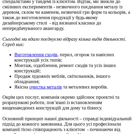
спеціалістами у тандемі із клієнтом. Відтак, ми звикли до
сміливих експериментів - незвичного поєднання металу із
деревом, склом чи каменем, незвичної гри форм та кольорів, а
також до виготовлення продукції у будь-якому
дизайнерському стилі - від визнаної класики до
непередбачуваного авангарду.
Сьогодні ми вдало поєднуємо відразу кілька видів діяльності.
Серед них:
Виготовлення сходів
, перил, огорож та навісних
конструкцій усіх типів;
Монтаж, оздоблення, ремонт сходів та усіх інших
конструкцій;
Продаж художніх меблів, світильників, іншого
обладнання;
Якісна
очистка металів
та металевих виробів.
Окрім цих послуг, компанія окремо здійснює проектні та
розрахункові роботи, пов’язані із встановленням
вищенаведених конструкцій для дому та бізнесу.
Основний принцип нашої діяльності – справді індивідуальний
підхід до кожного замовника. Для цього усі професіонали
компанії тісно співпрацюють з клієнтом - починаючи від