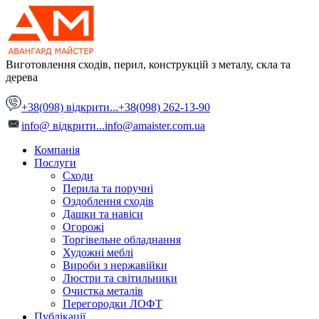
Виготовлення сходів, перил, конструкцій
з металу, скла та
дерева
+38(098)
відкрити...
+38(098) 262-13-90
info@
відкрити...
info@amaister.com.ua
Компанія
Послуги
Сходи
Перила та поручні
Оздоблення сходів
Дашки та навіси
Огорожі
Торгівельне обладнання
Художні меблі
Вироби з нержавійки
Люстри та світильники
Очистка металів
Перегородки ЛОФТ
Публікації