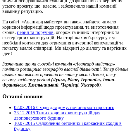
звичайного дзвінка-консультації до фінального завершення
усього проекту, що, власне, і забезпечило нашій компанії
відмінну репутацію.
На сайті «Авангард майстер» ви також знайдете чимало
корисної інформації щодо проектування, та виготовлення
сходів,
перил та поручнів
, огорож та інших інтер’єрних та
екстер’єрних конструкцій. На сторінках веб-ресурсу є усі
необхідні контакти для отримання вичерпної консультації та
початку вдалої співпраці. Ми відкриті до діалогу та вартісних
ідей!
Зазначимо що на сьогодні компанія «Авангард майстер»
помітно розширила географію власної діяльності. Тепер більше
цікавих та якісних проектів не лише у місті Львові, але у
всьому західному регіоні (
Луцьк, Рівне, Тернопіль, Івано-
Франківськ, Хмельницький, Чернівці, Ужгород
).
Останні новини
02.03.2016
Сходи для дому: починаємо з простого
23.12.2015
Типи сходових конструкцій для
двоповерхового будинку
10.07.2015
Оздоблення бетонних і каркасних сходів в
будинку