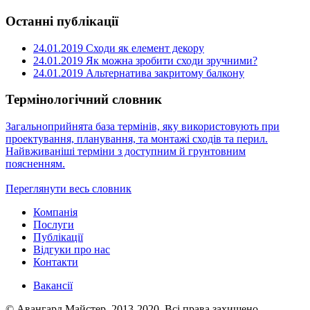
Останні публікації
24.01.2019
Сходи як елемент декору
24.01.2019
Як можна зробити сходи зручними?
24.01.2019
Альтернатива закритому балкону
Термінологічний словник
Загальноприйнята база термінів, яку використовують при
проектування, планування, та монтажі сходів та перил.
Найвживаніші терміни з доступним й грунтовним
поясненням.
Переглянути весь словник
Компанія
Послуги
Публікації
Відгуки про нас
Контакти
Вакансії
© Авангард Майстер, 2013-2020. Всі права захищено.