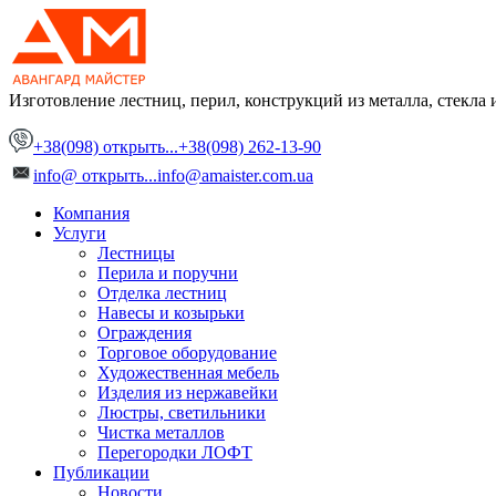
Изготовление лестниц, перил, конструкций
из металла, стекла 
+38(098)
открыть...
+38(098) 262-13-90
info@
открыть...
info@amaister.com.ua
Компания
Услуги
Лестницы
Перила и поручни
Отделка лестниц
Навесы и козырьки
Ограждения
Торговое оборудование
Художественная мебель
Изделия из нержавейки
Люстры, светильники
Чистка металлов
Перегородки ЛОФТ
Публикации
Новости