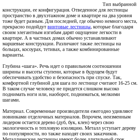
Тип выбранной
конструкции, ее конфигурация. Отведенное для лестницы
пространство в двухэтажном доме и квартире на два уровня
тоже будет разным. Для последней, где обычно немного места,
прекрасно подойдут
винтовые лестницы
, которые благодаря
своим элегантным изгибам дарят ощущение легкости в
квартире. А в частных домах обычно устанавливают
маршевые конструкции. Различают также лестницы на
больцах, косоурах, тетивах, а также комбинированные
варианты.
Глубина «шага». Речь идет о правильном соотношении
ширины и высоты ступени, которые в будущем будут
обеспечивать удобство и безопасность при спуске. Так,
комфортной глубиной для шага по лестнице считают 16-25 см.
В таком случае человеку не придется слишком высоко
поднимать ноги или, наоборот, подниматься, мелкими
шагами.
Материал. Современные производители ежегодно удивляют
новинками отделочных материалов. Впрочем, неизменным
лидером остается дерево (дуб, бук, клен) через свою
экологичность и тепловую изоляцию. Металл уступает дереву
по популярности, но также находят своих заказчиков.
Металлические лестницы имеют более длительный срок